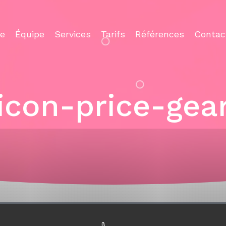
ce
Équipe
Services
Tarifs
Références
Contac
icon-price-gea