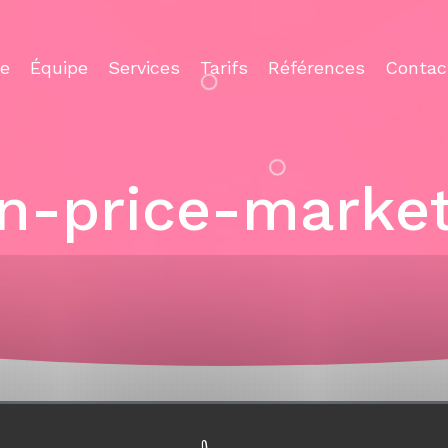
ce
Équipe
Services
Tarifs
Références
Contac
on-price-market