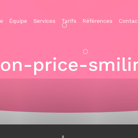
ce
Équipe
Services
Tarifs
Références
Contac
con-price-smili