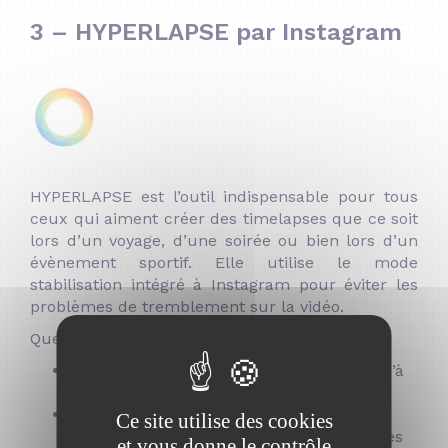
3 – HYPERLAPSE par Instagram
HYPERLAPSE est l’outil indispensable pour tous
ceux qui aiment créer des timelapses que ce soit
lors d’un voyage, d’une soirée ou bien lors d’un
évènement sportif. Elle utilise le mode
stabilisation intégré à Instagram pour éviter les
problèmes de tremblement sur la vidéo.
Quelques fonctionnalités intéressantes :
Augmentez la vitesse du timelapse jusqu’à
12 fois
Partagez vos vidéos instantanément sur
Ce site utilise des cookies
Instagram et Facebook ou sauvegardez-les
et vous donne le contrôle