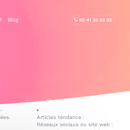
t
Blog
02 41 23 82 32
t-
ées.
Articles tendance :
Réseaux sociaux ou site web :