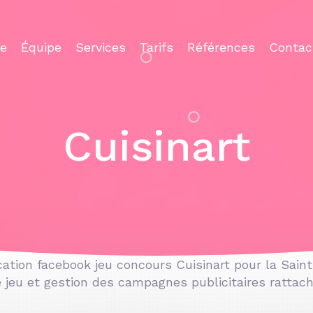
ce
Équipe
Services
Tarifs
Références
Contac
Cuisinart
ation facebook jeu concours Cuisinart pour la Sain
jeu et gestion des campagnes publicitaires rattach