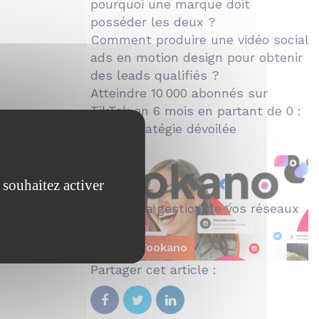
pourquoi une marque doit
posséder les deux ?
Comment produire une vidéo social
ads en motion design pour obtenir
des leads qualifiés ?
Atteindre 10 000 abonnés sur
TikTok en 6 mois en partant de 0 :
notre stratégie dévoilée
 souhaitez activer
Pour la gestion de vos réseaux
sociaux
Tester Tookano
Partager cet article :