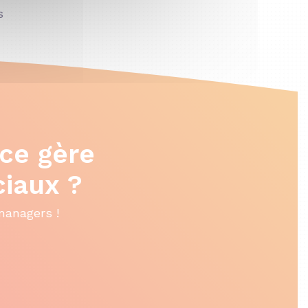
s
ce gère
ciaux ?
managers !