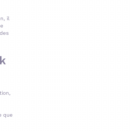
, il
de
 des
k
tion,
e que