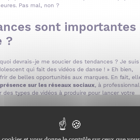
heures. Pas mal, non ?
ances sont importantes
e ?
uoi devrais-je me soucier des tendances ? Je suis
dolescent qui fait des vidéos de danse ! » Eh bien,
ir de belles opportunités aux marques. En fait, ell
 présence sur les réseaux sociaux
, à professionnal
ier des types de vidéos à produire pour lancer votre
es cookies et vous donne le contrôle sur ceux que vous