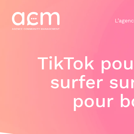
Panneau de gestion des cookies
L’agen
TikTok po
surfer su
pour b