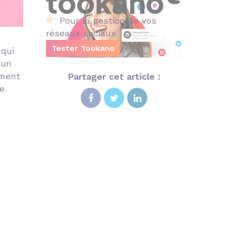
Pour la gestion de vos
réseaux sociaux
Tester Tookano
 qui
 un
mment
Partager cet article :
ue