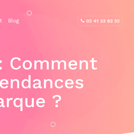
t
Blog
02 41 23 82 32
 : Comment
 tendances
arque ?