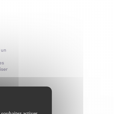
 un
es
iser
 souhaitez activer