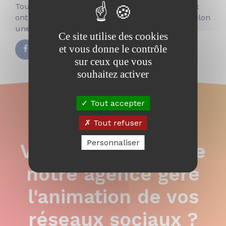
Tout d’abord, les consommations de spiritueux
ont largement évolué ces dernières années. Selon
une...
Voir l'article
Ce site utilise des cookies
et vous donne le contrôle
sur ceux que vous
souhaitez activer
Tout accepter
Tout refuser
Personnaliser
Vous souhaitez que
notre agence gère
l'animation de vos
réseaux sociaux ?