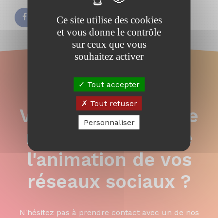
Ce site utilise des cookies
et vous donne le contrôle
sur ceux que vous
souhaitez activer
Tout accepter
Tout refuser
Vous souhaitez que
Personnaliser
notre agence gère
l'animation de vos
réseaux sociaux ?
N'hésitez pas à prendre contact avec un de nos