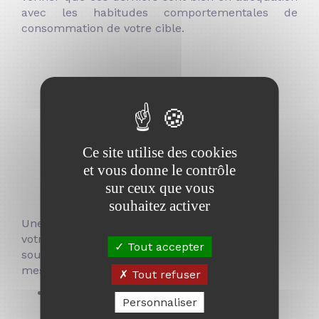
avec les habitudes comportementales de
consommation de votre cible.
4. Le cœur de la ligne
éditoriale : Choisir le ton et
les thématiques à aborder
Ce site utilise des cookies
et vous donne le contrôle
sur ceux que vous
souhaitez activer
Une fois que vous aurez défini vos objectifs et
votre cible sur le réseau social sur lequel vous
Tout accepter
souhaitez vous positionner, vous allez être en
mesure de déterminer :
Tout refuser
Le ton
le plus approprié pour vous
Personnaliser
exprimer et vous adresser à