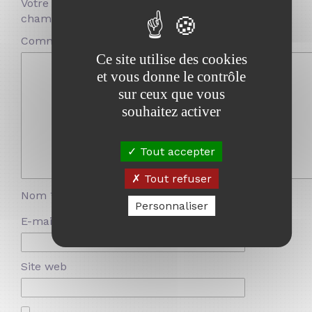
Votre adresse e-mail ne sera pas publiée.
Les
champs obligatoires sont indiqués avec
*
Commentaire
*
Ce site utilise des cookies
et vous donne le contrôle
sur ceux que vous
souhaitez activer
Tout accepter
Tout refuser
Nom
*
Personnaliser
E-mail
*
Site web