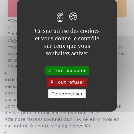
ACM
-
Ce site utilise des cookies
Social Media Manager
et vous donne le contrôle
L’agence ACM, experte en community
sur ceux que vous
management et marketing digital, partage sur les
souhaitez activer
enjeux des réseaux sociaux, les stratégies digitales
et les tendances du secteur.
02 41 23 82 32
Tout accepter
Articles tendance :
Tout refuser
Réseaux sociaux ou site web :
pourquoi une marque doit
Personnaliser
posséder les deux ?
Comment produire une vidéo social ads en motion
design pour obtenir des leads qualifiés ?
Atteindre 10 000 abonnés sur TikTok en 6 mois en
partant de 0 : notre stratégie dévoilée