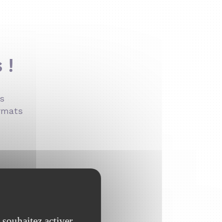
 !
os
ormats
 souhaitez activer