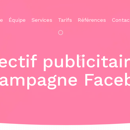
ce
Équipe
Services
Tarifs
Références
Contac
ctif publicitai
campagne Faceb