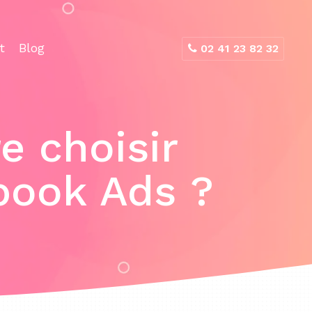
t
Blog
02 41 23 82 32
re choisir
ook Ads ?