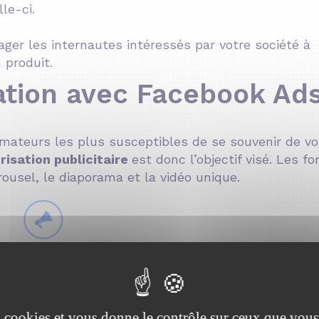
le-ci.
ager les internautes intéressés par votre société à
 produit.
sation avec Facebook Ads
mmateurs les plus susceptibles de se souvenir de v
isation publicitaire
est donc l’objectif visé. Les f
rousel, le diaporama et la vidéo unique.
es cookies et vous donne le contrôle sur ceux que vous