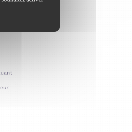
tuant
eur.