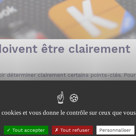
doivent être clairement
r déterminer clairement certains points-clés. Pour
redoutable :
tre unique et non disposer de plusieurs buts. Par ex
 croître le trafic vers son site web, ou, de gén
entaires,…).
es cookies et vous donne le contrôle sur ceux que vous
de vue « quali» ou « quanti », il faut pouvoir le m
Tout accepter
Tout refuser
Personnaliser
soient motivées, il faut que l’objectif soit motiv