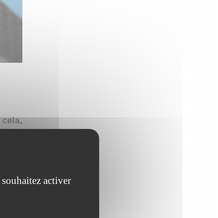
 cela,
emple,
érer X
 souhaitez activer
esurer
ant, à