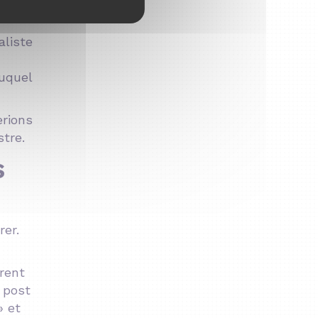
le bon
aliste
duquel
erions
stre.
s
rer.
rent
 post
» et