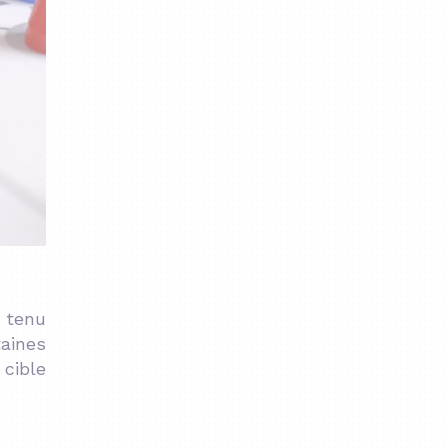
e tenu
aines
 cible