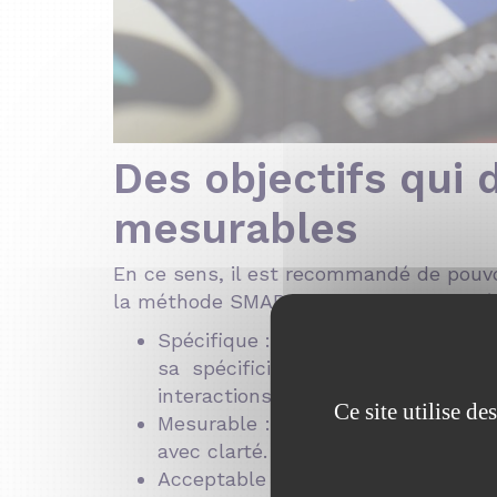
Des objectifs qui 
mesurables
En ce sens, il est recommandé de pouvoi
la méthode SMART est d’une efficacité 
Spécifique : un objectif 2.0 doit ê
sa spécificité peut être de faire
interactions (likes, partages, comm
Ce site utilise d
Mesurable : que ce soit d’un point 
avec clarté.
Acceptable : pour que vos équipes 