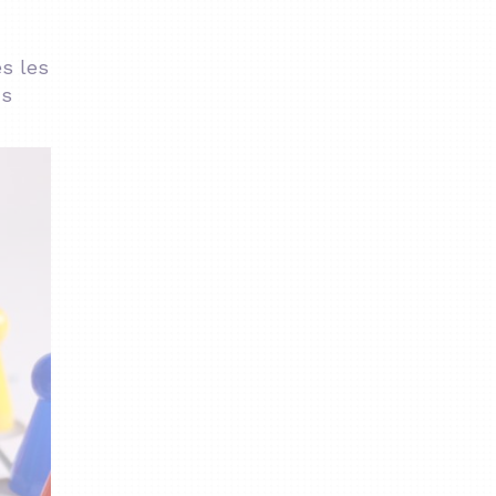
es les
us