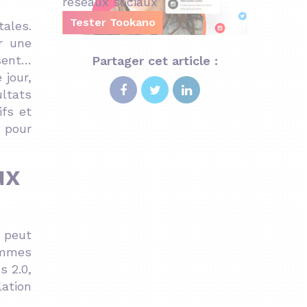
réseaux sociaux
Tester Tookano
tales.
er une
ésent…
Partager cet article :
 jour,
ultats
ifs et
r pour
ux
a peut
ommes
s 2.0,
lation