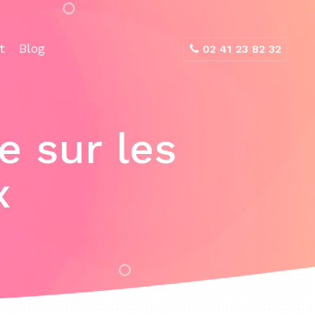
t
Blog
02 41 23 82 32
 sur les
x