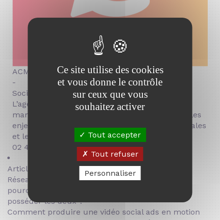
Ce site utilise des cookies
ACM
et vous donne le contrôle
-
sur ceux que vous
Social Media Manager
L’agence ACM, experte en community
souhaitez activer
management et marketing digital, partage sur les
enjeux des réseaux sociaux, les stratégies digitales
Tout accepter
et les tendances du secteur.
02 41 23 82 32
Tout refuser
Articles tendance :
Personnaliser
Réseaux sociaux ou site web :
pourquoi une marque doit
posséder les deux ?
Comment produire une vidéo social ads en motion