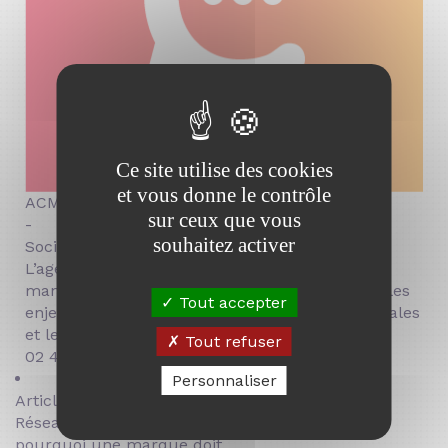
Ce site utilise des cookies
et vous donne le contrôle
ACM
sur ceux que vous
-
souhaitez activer
Social Media Manager
L’agence ACM, experte en community
management et marketing digital, partage sur les
Tout accepter
enjeux des réseaux sociaux, les stratégies digitales
et les tendances du secteur.
Tout refuser
02 41 23 82 32
Personnaliser
Articles tendance :
Réseaux sociaux ou site web :
pourquoi une marque doit