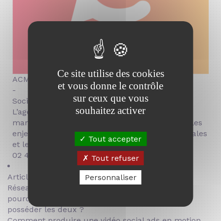
Ce site utilise des cookies
ACM
et vous donne le contrôle
-
sur ceux que vous
Social Media Manager
souhaitez activer
L’agence ACM, experte en community
management et marketing digital, partage sur les
enjeux des réseaux sociaux, les stratégies digitales
Tout accepter
et les tendances du secteur.
02 41 23 82 32
Tout refuser
Articles tendance :
Personnaliser
Réseaux sociaux ou site web :
pourquoi une marque doit
posséder les deux ?
Comment produire une vidéo social ads en motion