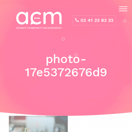
Panneau de gestion des cookies
02 41 23 82 32
photo-
17e5372676d9