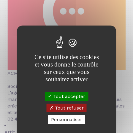
Ce site utilise des cookies
et vous donne le contrôle
sur ceux que vous
ACM
souhaitez activer
-
Social Media Manager
L’agence ACM, experte en community
Tout accepter
management et marketing digital, partage sur les
enjeux des réseaux sociaux, les stratégies digitales
Tout refuser
et les tendances du secteur.
02 41 23 82 32
Personnaliser
Articles tendance :