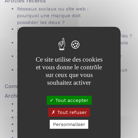
Articles récents
Réseaux sociaux ou site web :
pourquoi une marque doit
posséder les deux ?
Comment produire une vidéo social ads en
motion design pour obtenir des leads qualifiés ?
Atteindre 10 000 abonnés sur TikTok en 6 mois
en partant de 0 : notre stratégie dévoilée
Guide SEO IA : Comment se faire référencer
Ce site utilise des cookies
dans ChatGPT et les IA génératives (LLM)
et vous donne le contrôle
Construire sa ligne éditoriale pour les réseaux
sur ceux que vous
sociaux
souhaitez activer
Commentaires récents
Archives
Tout accepter
août 2026
juillet 2026
Tout refuser
février 2026
Personnaliser
avril 2025
mars 2024
août 2023