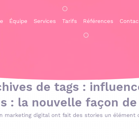
ce
Équipe
Services
Tarifs
Références
Contac
hives de tags : influen
es : la nouvelle façon de
marketing digital ont fait des stories un élément c